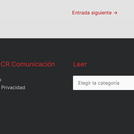
Entrada siguiente
→
Leer
 CR Comunicación
Leer
o
 Privacidad