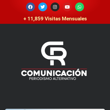
Ir
F
T
I
Y
W
a
w
n
o
h
al
c
i
s
u
a
contenido
e
t
t
t
t
+ 
11,859
 Visitas Mensuales
b
t
a
u
s
o
e
g
b
a
o
r
r
e
p
k
a
p
m