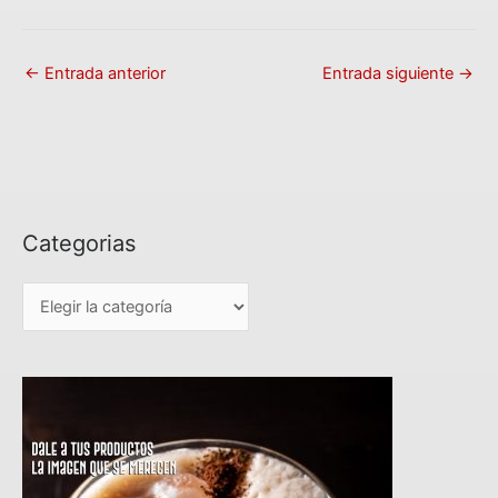
←
Entrada anterior
Entrada siguiente
→
Categorias
C
a
t
e
g
o
r
i