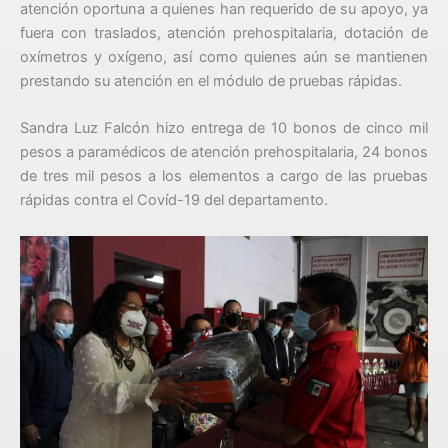
atención oportuna a quienes han requerido de su apoyo, ya
fuera con traslados, atención prehospitalaria, dotación de
oxímetros y oxígeno, así como quienes aún se mantienen
prestando su atención en el módulo de pruebas rápidas.
Sandra Luz Falcón hizo entrega de 10 bonos de cinco mil
pesos a paramédicos de atención prehospitalaria, 24 bonos
de tres mil pesos a los elementos a cargo de las pruebas
rápidas contra el Covíd-19 del departamento.