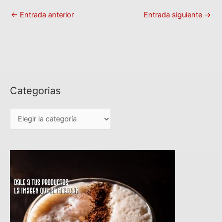
←
Entrada anterior
Entrada siguiente
→
Categorias
C
a
t
e
g
o
r
i
a
s