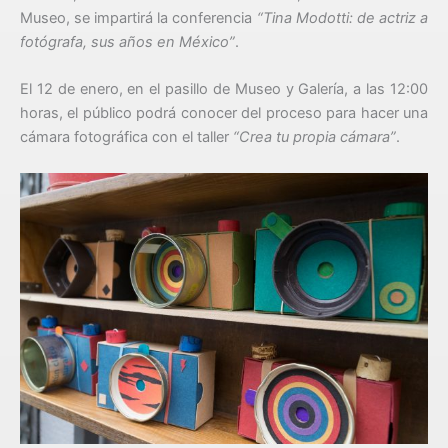
Museo, se impartirá la conferencia
“Tina Modotti: de actriz a
fotógrafa, sus años en México”
.
El 12 de enero, en el pasillo de Museo y Galería, a las 12:00
horas, el público podrá conocer del proceso para hacer una
cámara fotográfica con el taller
“Crea tu propia cámara”
.