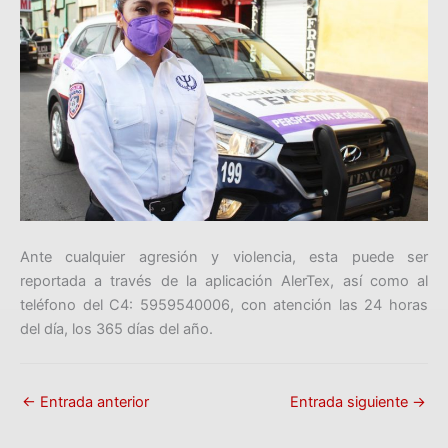
Ante cualquier agresión y violencia, esta puede ser
reportada a través de la aplicación AlerTex, así como al
teléfono del C4: 5959540006, con atención las 24 horas
del día, los 365 días del año.
←
Entrada anterior
Entrada siguiente
→