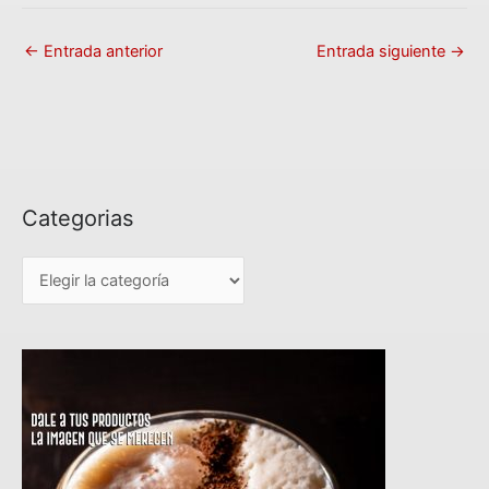
←
Entrada anterior
Entrada siguiente
→
Categorias
C
a
t
e
g
o
r
i
a