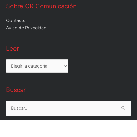
Sobre CR Comunicación
Contacto
Aviso de Privacidad
Leer
Leer
Buscar
Buscar
por: