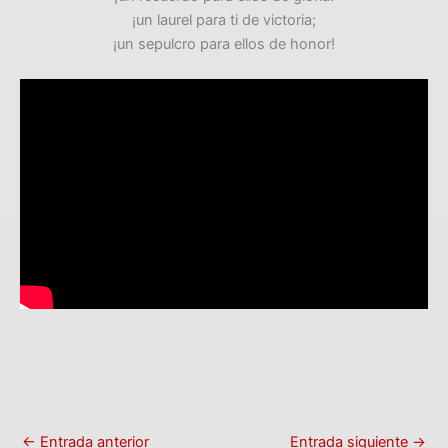
¡un laurel para ti de victoria;
¡un sepulcro para ellos de honor!
←
Entrada anterior
Entrada siguiente
→