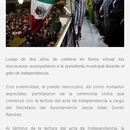
Luego de dos años de celebrar en forma virtual, los
texcocanos acompañaron a la presidenta municipal durante el
grito de independencia.
Con solemnidad, el pueblo texcocano, así como invitados
especiales, participaron de la ceremonia cívica que
comenzó con la lectura del acta de independencia a cargo
del Secretario del Ayuntamiento Jesús Adán Gordo
Ramírez.
Al término de la lectura del acta de Independencia, la