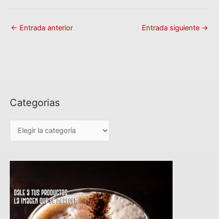
←
Entrada anterior
Entrada siguiente
→
Categorias
C
a
t
e
g
o
r
i
a