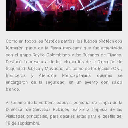
Como en todos los festejos patrios, los fuegos pirotécnicos
formaron parte de la fiesta mexicana que fue amenizada
con el grupo Rayito Colombiano y los Tucanes de Tijuana.
Destacó la presencia de los elementos de la Dirección de
Seguridad Pública y Movilidad, así como de Protección Civil,
Bomberos y Atención Prehospitalaria, quienes se
encargaron de la seguridad, en un evento con saldo
blanco.
Al término de la verbena popular, personal de Limpia de la
Dirección de Servicios Públicos realizó la limpieza de las
vialidades principales, para dejarlas listas para el desfile del
16 de septiembre.