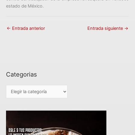
estado de México.
←
Entrada anterior
Entrada siguiente
→
Categorias
C
a
t
e
g
o
r
i