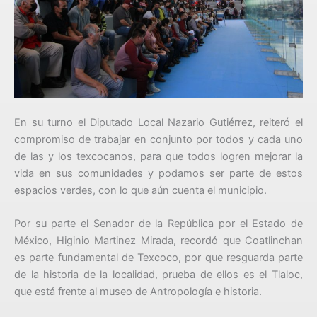
En su turno el Diputado Local Nazario Gutiérrez, reiteró el
compromiso de trabajar en conjunto por todos y cada uno
de las y los texcocanos, para que todos logren mejorar la
vida en sus comunidades y podamos ser parte de estos
espacios verdes, con lo que aún cuenta el municipio.
Por su parte el Senador de la República por el Estado de
México, Higinio Martinez Mirada, recordó que Coatlinchan
es parte fundamental de Texcoco, por que resguarda parte
de la historia de la localidad, prueba de ellos es el Tlaloc,
que está frente al museo de Antropología e historia.