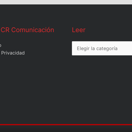
Leer
 CR Comunicación
Leer
o
 Privacidad