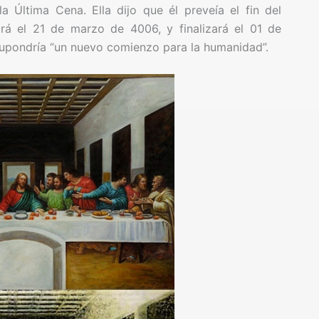
 Última Cena. Ella dijo que él preveía el fin del
rá el 21 de marzo de 4006, y finalizará el 01 de
supondría “un nuevo comienzo para la humanidad”.