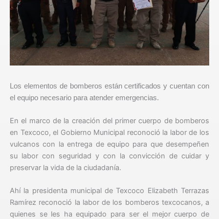
Los elementos de bomberos están certificados y cuentan con
el equipo necesario para atender emergencias.
En el marco de la creación del primer cuerpo de bomberos
en Texcoco, el Gobierno Municipal reconoció la labor de los
vulcanos con la entrega de equipo para que desempeñen
su labor con seguridad y con la convicción de cuidar y
preservar la vida de la ciudadanía.
Ahí la presidenta municipal de Texcoco Elizabeth Terrazas
Ramírez reconoció la labor de los bomberos texcocanos, a
quienes se les ha equipado para ser el mejor cuerpo de