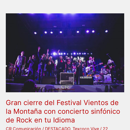
Gran
cierre
del
Festival
Vientos
de
la
Montaña
con
concierto
sinfónico
de
Rock
Gran cierre del Festival Vientos de
en
la Montaña con concierto sinfónico
tu
de Rock en tu Idioma
Idioma
CR Comunicación
/
DESTACADO
,
Texcoco Vive
/
22