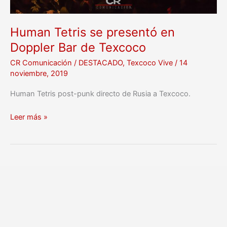
Human Tetris se presentó en
Doppler Bar de Texcoco
CR Comunicación
/
DESTACADO
,
Texcoco Vive
/
14
noviembre, 2019
Human Tetris post-punk directo de Rusia a Texcoco.
Leer más »