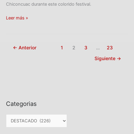
Chiconcuac durante este colorido festival.
Leer más »
←
Anterior
1
2
3
…
23
Siguiente
→
Categorias
C
a
t
e