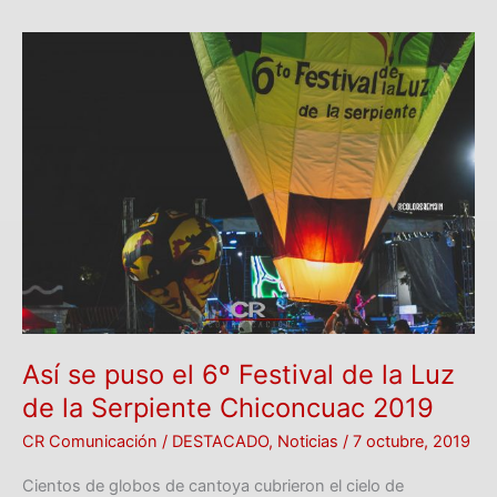
Así
se
puso
el
6º
Festival
de
la
Luz
de
la
Serpiente
Chiconcuac
Así se puso el 6º Festival de la Luz
2019
de la Serpiente Chiconcuac 2019
CR Comunicación
/
DESTACADO
,
Noticias
/
7 octubre, 2019
Cientos de globos de cantoya cubrieron el cielo de