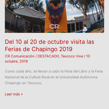
visita
las
Ferias
de
Chapingo
2019
Del 10 al 20 de octubre visita las
Ferias de Chapingo 2019
CR Comunicación
/
DESTACADO
,
Texcoco Vive
/
10
octubre, 2019
Como cada año, se llevan a cabo la Feria del Libro y la Feria
Nacional de la Cultura Rural en la Universidad Autónoma
Chapingo en Texcoco.
Leer más »