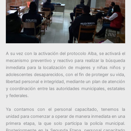
A su vez con la activación del protocolo Alba, se activará el
mecanismo preventivo y reactivo para realizar la búsqueda
inmediata para la localización de mujeres y niñas niños y
adolescentes desaparecidos, con el fin de proteger su vida,
libertad personal e integridad, mediante un plan de atención
y coordinación entre las autoridades municipales, estatales
y federales.
Ya contamos con el personal capacitado, tenemos la
unidad para comenzar a operar de manera inmediata en una
primera etapa, la que solo participa la policía municipal.
Posteriormente en la Segunda Etapa, personal capacitado