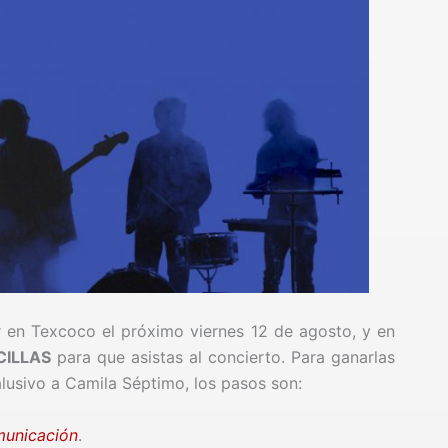
 en Texcoco el próximo viernes 12 de agosto, y en
CILLAS
para que asistas al concierto. Para ganarlas
alusivo a Camila Séptimo, los pasos son:
unicación
.