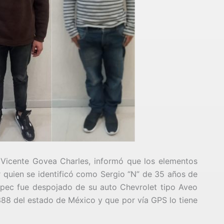
 Vicente Govea Charles, informó que los elementos
 quien se identificó como Sergio “N” de 35 años de
epec fue despojado de su auto Chevrolet tipo Aveo
88 del estado de México y que por vía GPS lo tiene