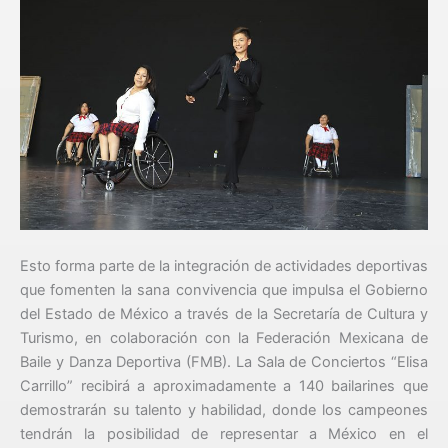
Esto forma parte de la integración de actividades deportivas
que fomenten la sana convivencia que impulsa el Gobierno
del Estado de México a través de la Secretaría de Cultura y
Turismo, en colaboración con la Federación Mexicana de
Baile y Danza Deportiva (FMB). La Sala de Conciertos “Elisa
Carrillo” recibirá a aproximadamente a 140 bailarines que
demostrarán su talento y habilidad, donde los campeones
tendrán la posibilidad de representar a México en el