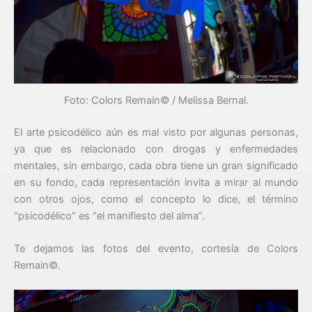
Foto: Colors Remain© / Melissa Bernal.
El arte psicodélico aún es mal visto por algunas personas,
ya que es relacionado con drogas y enfermedades
mentales, sin embargo, cada obra tiene un gran significado
en su fondo, cada representación invita a mirar al mundo
con otros ojos, como el concepto lo dice, el término
“psicodélico” es “el manifiesto del alma”.
Te dejamos las fotos del evento, cortesía de Colors
Remain©.