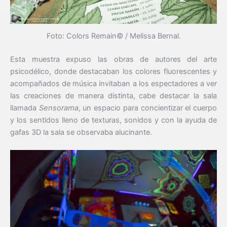
Foto: Colors Remain© / Melissa Bernal.
Esta muestra expuso las obras de autores del arte
psicodélico, donde destacaban los colores fluorescentes y
acompañados de música invitaban a los espectadores a ver
las creaciones de manera distinta, cabe destacar la sala
llamada
Sensorama
, un espacio para concientizar el cuerpo
y los sentidos lleno de texturas, sonidos y con la ayuda de
gafas 3D la sala se observaba alucinante.