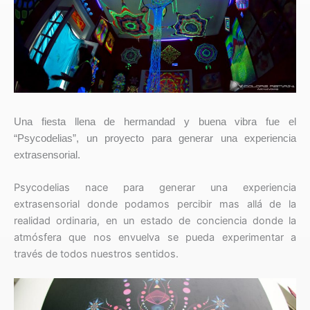
Una fiesta llena de hermandad y buena vibra fue el
“Psycodelias”, un proyecto para generar una ex
periencia
extrasensorial.
Psycodelias nace para generar una ex
periencia
extrasensorial donde podamos percibir mas allá de la
realidad ordinaria, en un estado de conciencia donde la
atmósfera que nos envuelva se pueda experimentar a
través de todos nuestros sentidos.