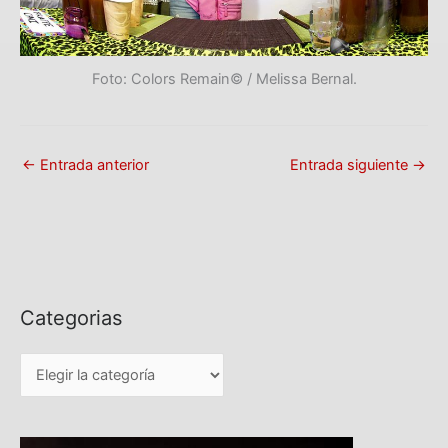
Foto: Colors Remain© / Melissa Bernal.
←
Entrada anterior
Entrada siguiente
→
Categorias
C
a
t
e
g