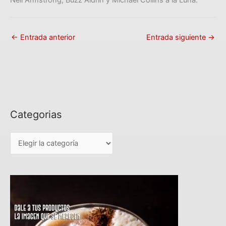
Neil Armstrong, Buzz Aldrin y Michael Collins a la Luna.
←
Entrada anterior
Entrada siguiente
→
Categorias
C
a
t
e
g
o
r
i