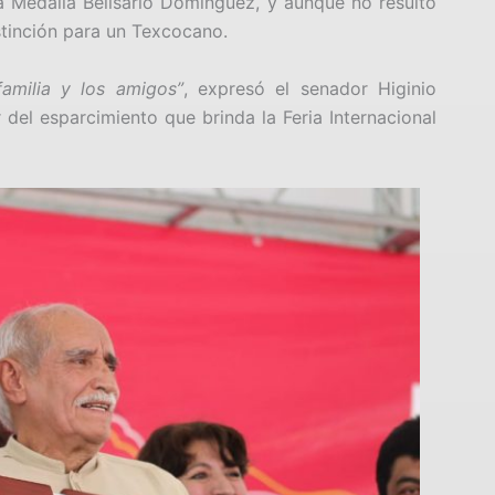
a Medalla Belisario Domínguez, y aunque no resultó
stinción para un Texcocano.
familia y los amigos”
, expresó el senador Higinio
ar del esparcimiento que brinda la Feria Internacional