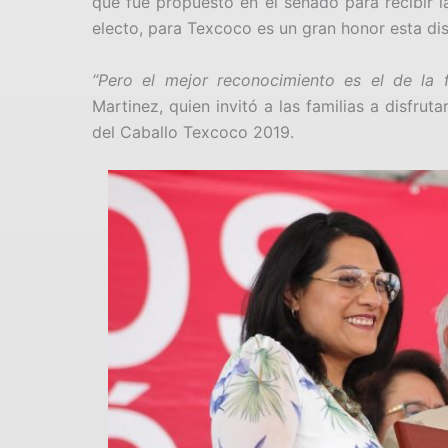
que fue propuesto en el senado para recibir l
electo, para Texcoco es un gran honor esta di
“Pero el mejor reconocimiento es el de la 
Martinez, quien invitó a las familias a disfrut
del Caballo Texcoco 2019.