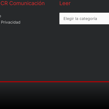
Leer
 CR Comunicación
Leer
o
 Privacidad