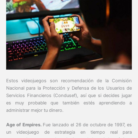
Estos videojuegos son recomendación de la Comisión
Nacional para la Protección y Defensa de los Usuarios de
Servicios Financieros (Condusef), así que si decides jugar
es muy probable que también estés aprendiendo a
administrar mejor tu dinero.
Age of Empires.
Fue lanzado el 26 de octubre de 1997, es
un videojuego de estrategia en tiempo real para