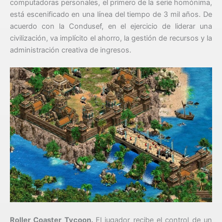
computadoras personales, el primero de la serie homónima,
está escenificado en una línea del tiempo de 3 mil años. De
acuerdo con la Condusef, en el ejercicio de liderar una
civilización, va implícito el ahorro, la gestión de recursos y la
administración creativa de ingresos.
Roller Coaster Tycoon.
El jugador recibe el control de un