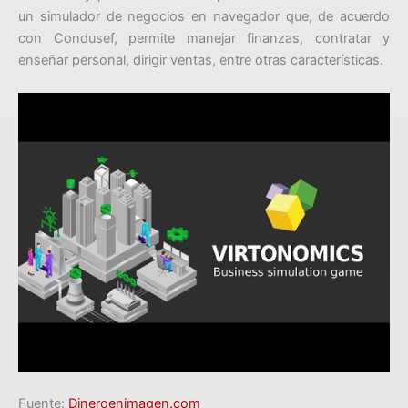
un simulador de negocios en navegador que, de acuerdo
con Condusef, permite manejar finanzas, contratar y
enseñar personal, dirigir ventas, entre otras características.
Fuente:
Dineroenimagen.com