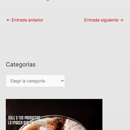
←
Entrada anterior
Entrada siguiente
→
Categorias
C
a
t
e
g
o
r
i