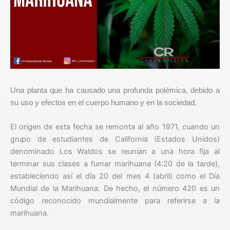
Una planta que ha causado una profunda polémica, debido a
su uso y efectos en el cuerpo humano y en la sociedad.
El origen de esta fecha se remonta al año 1971, cuando un
grupo de estudiantes de California (Estados Unidos)
denominado Los Waldos se reunían a una hora fija al
terminar sus clases a fumar marihuana (4:20 de la tarde),
estableciendo así el día 20 del mes 4 (abril) como el Día
Mundial de la Marihuana. De hecho, el número 420 es un
código reconocido mundialmente para referirse a la
marihuana.