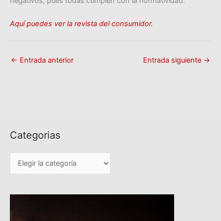
negativos, pues todas cumplen con la normatividad.
Aquí puedes ver la revista del consumidor.
←
Entrada anterior
Entrada siguiente
→
Categorias
C
a
t
e
g
o
r