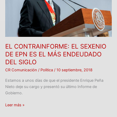
EPN
ES
EL
MÁS
ENDEUDADO
DEL
SIGLO
EL CONTRAINFORME: EL SEXENIO
DE EPN ES EL MÁS ENDEUDADO
DEL SIGLO
CR Comunicación
/
Política
/
10 septiembre, 2018
Estamos a unos días de que el presidente Enrique Peña
Nieto deje su cargo y presentó su último Informe de
Gobierno.
Leer más »