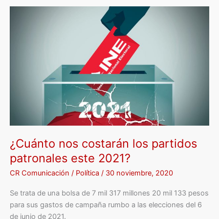
¿Cuánto
nos
costarán
los
partidos
patronales
este
2021?
¿Cuánto nos costarán los partidos
patronales este 2021?
CR Comunicación
/
Política
/
30 noviembre, 2020
Se trata de una bolsa de 7 mil 317 millones 20 mil 133 pesos
para sus gastos de campaña rumbo a las elecciones del 6
de junio de 2021.