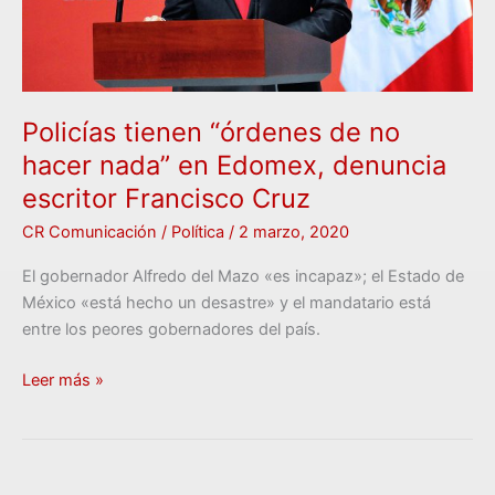
Edomex,
denuncia
escritor
Francisco
Cruz
Policías tienen “órdenes de no
hacer nada” en Edomex, denuncia
escritor Francisco Cruz
CR Comunicación
/
Política
/
2 marzo, 2020
El gobernador Alfredo del Mazo «es incapaz»; el Estado de
México «está hecho un desastre» y el mandatario está
entre los peores gobernadores del país.
Leer más »