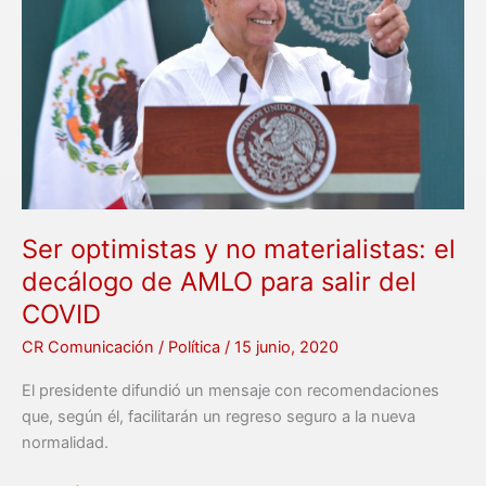
no
materialistas:
el
decálogo
de
AMLO
para
salir
del
COVID
Ser optimistas y no materialistas: el
decálogo de AMLO para salir del
COVID
CR Comunicación
/
Política
/
15 junio, 2020
El presidente difundió un mensaje con recomendaciones
que, según él, facilitarán un regreso seguro a la nueva
normalidad.