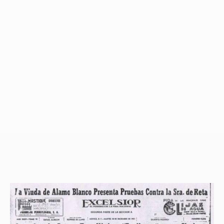
¿Carlos
Salinas
de