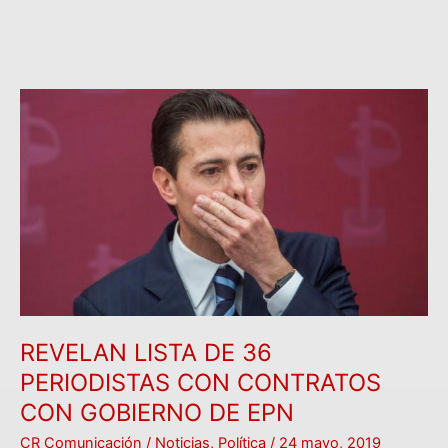
REVELAN
LISTA
DE
36
PERIODISTAS
CON
CONTRATOS
CON
GOBIERNO
DE
EPN
REVELAN LISTA DE 36
PERIODISTAS CON CONTRATOS
CON GOBIERNO DE EPN
CR Comunicación
/
Noticias
,
Política
/
24 mayo, 2019