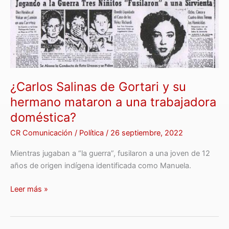
Gortari
y
su
hermano
mataron
a
una
¿Carlos Salinas de Gortari y su
trabajadora
doméstica?
hermano mataron a una trabajadora
doméstica?
CR Comunicación
/
Política
/
26 septiembre, 2022
Mientras jugaban a “la guerra”, fusilaron a una joven de 12
años de origen indígena identificada como Manuela.
Leer más »