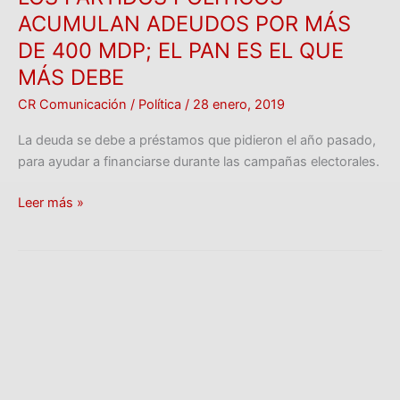
ACUMULAN ADEUDOS POR MÁS
PAN
ES
DE 400 MDP; EL PAN ES EL QUE
EL
MÁS DEBE
QUE
CR Comunicación
/
Política
/
28 enero, 2019
MÁS
DEBE
La deuda se debe a préstamos que pidieron el año pasado,
para ayudar a financiarse durante las campañas electorales.
Leer más »