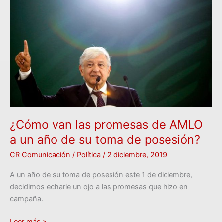
van
las
promesas
de
AMLO
a
un
año
de
su
¿Cómo van las promesas de AMLO
toma
a un año de su toma de posesión?
de
posesión?
CR Comunicación
/
Política
/
2 diciembre, 2019
A un año de su toma de posesión este 1 de diciembre,
decidimos echarle un ojo a las promesas que hizo en
campaña.
Leer más »