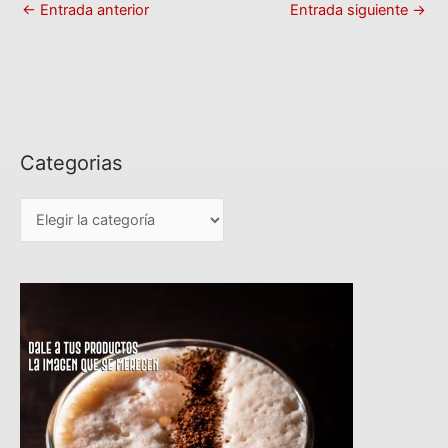
←
Entrada anterior
Entrada siguiente
→
Categorias
C
a
t
e
g
o
r
i
a
s