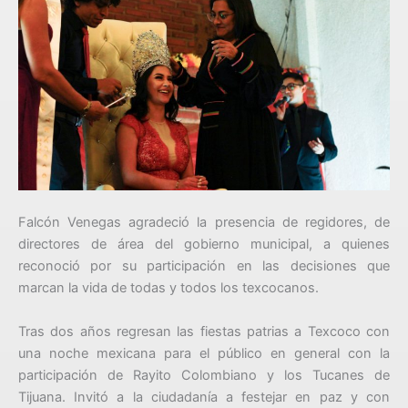
Falcón Venegas agradeció la presencia de regidores, de
directores de área del gobierno municipal, a quienes
reconoció por su participación en las decisiones que
marcan la vida de todas y todos los texcocanos.
Tras dos años regresan las fiestas patrias a Texcoco con
una noche mexicana para el público en general con la
participación de Rayito Colombiano y los Tucanes de
Tijuana. Invitó a la ciudadanía a festejar en paz y con