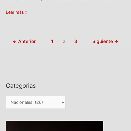
Leer más »
←
Anterior
1
2
3
Siguiente
→
Categorias
C
a
t
e
g
o