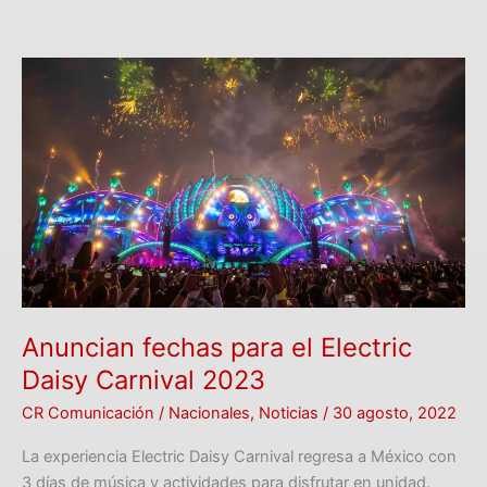
Anuncian
fechas
para
el
Electric
Daisy
Carnival
2023
Anuncian fechas para el Electric
Daisy Carnival 2023
CR Comunicación
/
Nacionales
,
Noticias
/
30 agosto, 2022
La experiencia Electric Daisy Carnival regresa a México con
3 días de música y actividades para disfrutar en unidad.