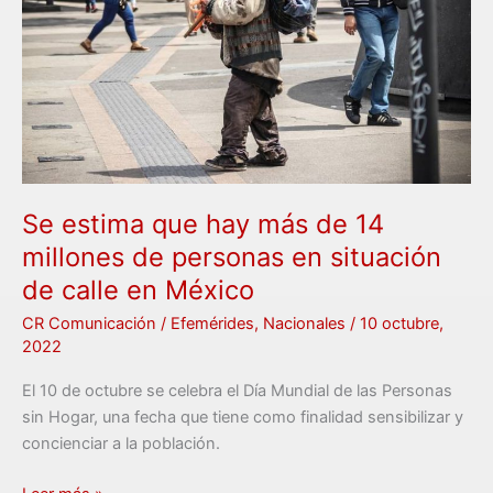
más
de
14
millones
de
personas
en
situación
Se estima que hay más de 14
de
millones de personas en situación
calle
de calle en México
en
México
CR Comunicación
/
Efemérides
,
Nacionales
/
10 octubre,
2022
El 10 de octubre se celebra el Día Mundial de las Personas
sin Hogar, una fecha que tiene como finalidad sensibilizar y
concienciar a la población.