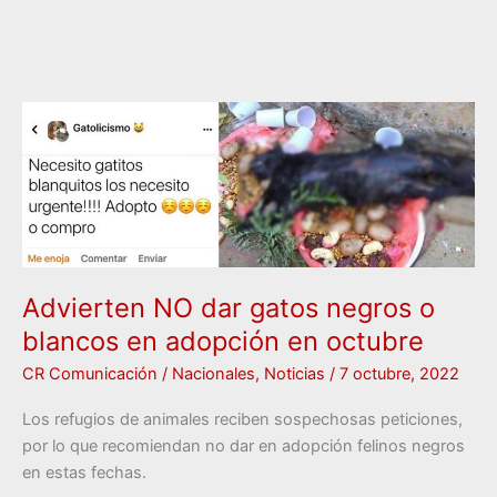
Advierten
NO
dar
gatos
negros
o
blancos
en
Advierten NO dar gatos negros o
adopción
blancos en adopción en octubre
en
CR Comunicación
/
Nacionales
,
Noticias
/
7 octubre, 2022
octubre
Los refugios de animales reciben sospechosas peticiones,
por lo que recomiendan no dar en adopción felinos negros
en estas fechas.