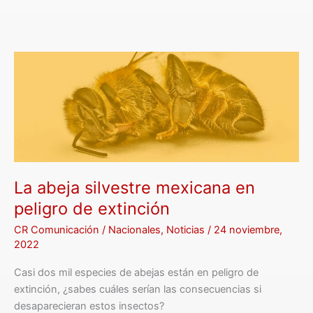
La
abeja
silvestre
mexicana
en
peligro
de
extinción
La abeja silvestre mexicana en
peligro de extinción
CR Comunicación
/
Nacionales
,
Noticias
/
24 noviembre,
2022
Casi dos mil especies de abejas están en peligro de
extinción, ¿sabes cuáles serían las consecuencias si
desaparecieran estos insectos?