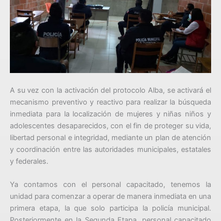
A su vez con la activación del protocolo Alba, se activará el
mecanismo preventivo y reactivo para realizar la búsqueda
inmediata para la localización de mujeres y niñas niños y
adolescentes desaparecidos, con el fin de proteger su vida,
libertad personal e integridad, mediante un plan de atención
y coordinación entre las autoridades municipales, estatales
y federales.
Ya contamos con el personal capacitado, tenemos la
unidad para comenzar a operar de manera inmediata en una
primera etapa, la que solo participa la policía municipal.
Posteriormente en la Segunda Etapa, personal capacitado