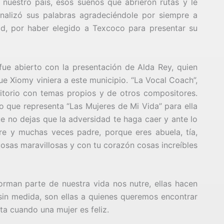
 nuestro país, esos sueños que abrieron rutas y le
Finalizó sus palabras agradeciéndole por siempre a
ad, por haber elegido a Texcoco para presentar su
l fue abierto con la presentación de Alda Rey, quien
ue Xiomy viniera a este municipio. “La Vocal Coach”,
ditorio con temas propios y de otros compositores.
lo que representa “Las Mujeres de Mi Vida” para ella
que no dejas que la adversidad te haga caer y ante lo
re y muchas veces padre, porque eres abuela, tía,
cosas maravillosas y con tu corazón cosas increíbles
rman parte de nuestra vida nos nutre, ellas hacen
in medida, son ellas a quienes queremos encontrar
ta cuando una mujer es feliz.