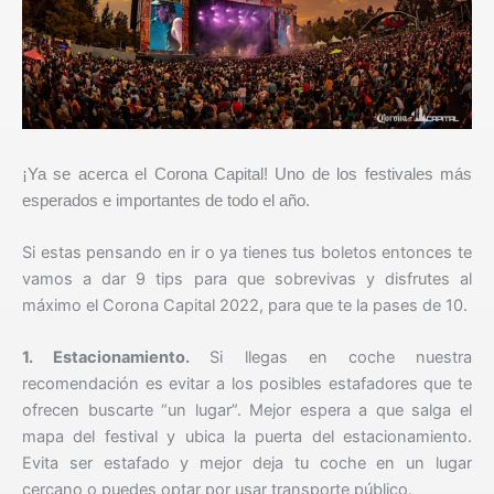
¡Ya se acerca el Corona Capital! Uno de los festivales más
esperados e importantes de todo el año.
Si estas pensando en ir o ya tienes tus boletos entonces te
vamos a dar 9 tips para que sobrevivas y disfrutes al
máximo el Corona Capital 2022, para que te la pases de 10.
1. Estacionamiento.
Si llegas en coche nuestra
recomendación es evitar a los posibles estafadores que te
ofrecen buscarte “un lugar”. Mejor espera a que salga el
mapa del festival y ubica la puerta del estacionamiento.
Evita ser estafado y mejor deja tu coche en un lugar
cercano o puedes optar por usar transporte público.