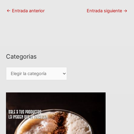
←
Entrada anterior
Entrada siguiente
→
Categorias
C
a
t
e
g
o
r
i
a