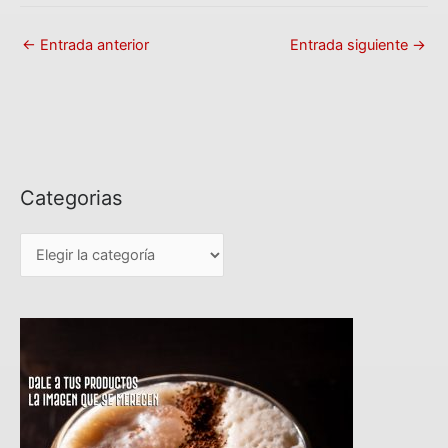
←
Entrada anterior
Entrada siguiente
→
Categorias
C
a
t
e
g
o
r
i
a