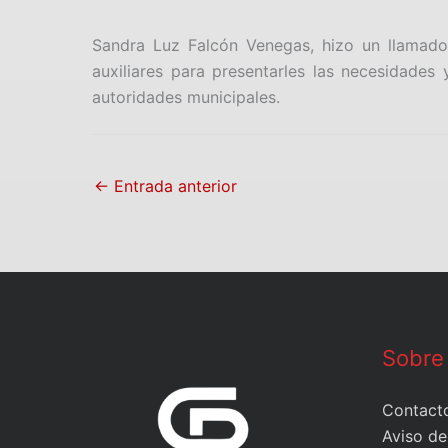
Sandra Luz Falcón Venegas, hizo un llamado 
auxiliares para presentarles las necesidades
autoridades municipales.
←
Entrada anterior
Sobre
Contact
Aviso de