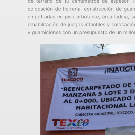
de terreno de 10 centímetros de espesor, 7
colocación de herrería, construcción de guar
empotradas en piso arbotante, área lúdica, su
rehabilitación de juegos infantiles y colocaci
y guarniciones con un presupuesto de un milló