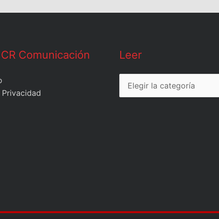
Leer
 CR Comunicación
Leer
o
 Privacidad