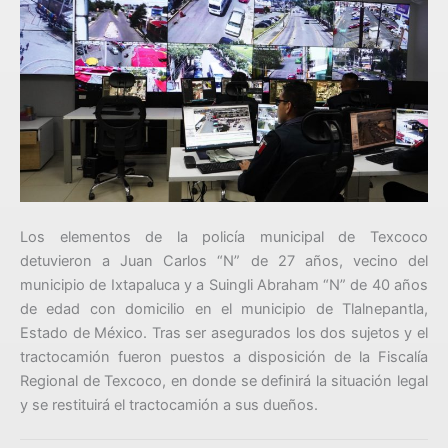
Los elementos de la policía municipal de Texcoco
detuvieron a Juan Carlos “N” de 27 años, vecino del
municipio de Ixtapaluca y a Suingli Abraham “N” de 40 años
de edad con domicilio en el municipio de Tlalnepantla,
Estado de México. Tras ser asegurados los dos sujetos y el
tractocamión fueron puestos a disposición de la Fiscalía
Regional de Texcoco, en donde se definirá la situación legal
y se restituirá el tractocamión a sus dueños.