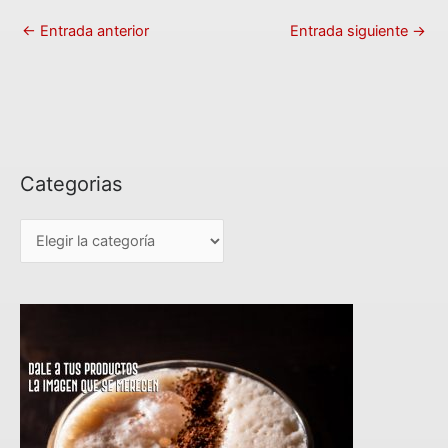
←
Entrada anterior
Entrada siguiente
→
Categorias
C
a
t
e
g
o
r
i
a
s