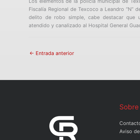
Los elementos de la policía municipal de Tex
Fiscalía Regional de Texcoco a Leandro “N” d
delito de robo simple, cabe destacar que u
atendido y canalizado al Hospital General Guad
←
Entrada anterior
Sobre
Contact
Aviso de