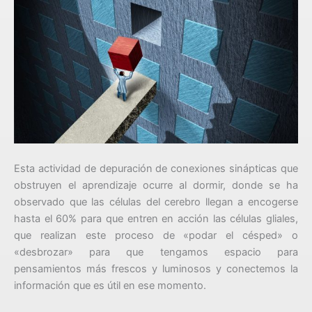
Esta actividad de depuración de conexiones sinápticas que
obstruyen el aprendizaje ocurre al dormir, donde se ha
observado que las células del cerebro llegan a encogerse
hasta el 60% para que entren en acción las células gliales,
que realizan este proceso de «podar el césped» o
«desbrozar» para que tengamos espacio para
pensamientos más frescos y luminosos y conectemos la
información que es útil en ese momento.