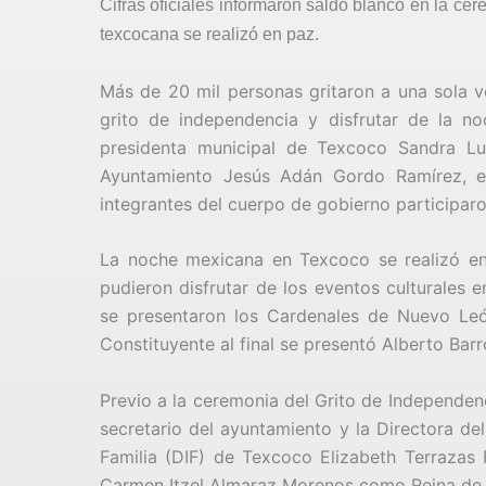
Cifras oficiales informaron saldo blanco en la ce
texcocana se realizó en paz.
Más de 20 mil personas gritaron a una sola voz
grito de independencia y disfrutar de la n
presidenta municipal de Texcoco Sandra Lu
Ayuntamiento Jesús Adán Gordo Ramírez, el
integrantes del cuerpo de gobierno participar
La noche mexicana en Texcoco se realizó en 
pudieron disfrutar de los eventos culturales e
se presentaron los Cardenales de Nuevo Leó
Constituyente al final se presentó Alberto Bar
Previo a la ceremonia del Grito de Independe
secretario del ayuntamiento y la Directora del
Familia (DIF) de Texcoco Elizabeth Terrazas 
Carmen Itzel Almaraz Morenos como Reina de 