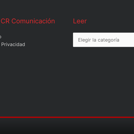
Leer
 CR Comunicación
Leer
o
 Privacidad