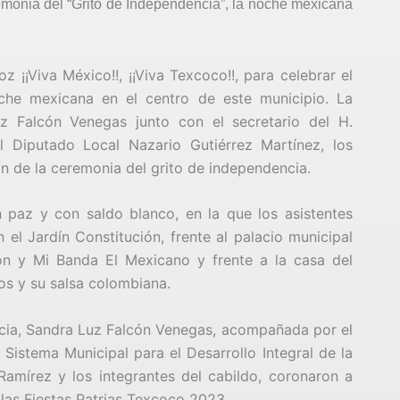
remonia del “Grito de Independencia”, la noche mexicana
 ¡¡Viva México!!, ¡¡Viva Texcoco!!, para celebrar el
oche mexicana en el centro de este municipio. La
z Falcón Venegas junto con el secretario del H.
 Diputado Local Nazario Gutiérrez Martínez, los
on de la ceremonia del grito de independencia.
paz y con saldo blanco, en la que los asistentes
n el Jardín Constitución, frente al palacio municipal
n y Mi Banda El Mexicano y frente a la casa del
ros y su salsa colombiana.
ncia, Sandra Luz Falcón Venegas, acompañada por el
 Sistema Municipal para el Desarrollo Integral de la
Ramírez y los integrantes del cabildo, coronaron a
las Fiestas Patrias Texcoco 2023.