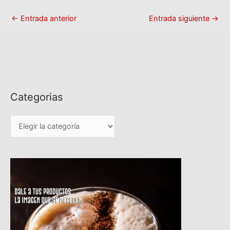
←
Entrada anterior
Entrada siguiente
→
Categorias
C
a
t
e
g
o
r
i
a
s