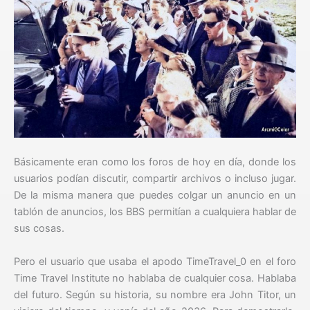
Básicamente eran como los foros de hoy en día, donde los
usuarios podían discutir, compartir archivos o incluso jugar.
De la misma manera que puedes colgar un anuncio en un
tablón de anuncios, los BBS permitían a cualquiera hablar de
sus cosas.
Pero el usuario que usaba el apodo TimeTravel_0 en el foro
Time Travel Institute no hablaba de cualquier cosa. Hablaba
del futuro. Según su historia, su nombre era John Titor, un