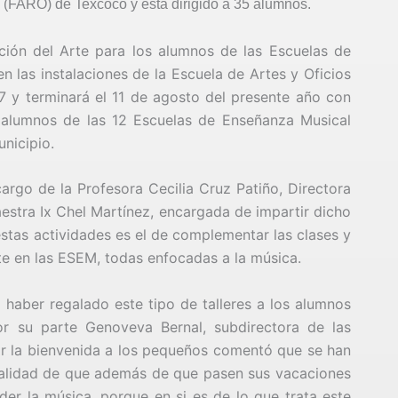
ios (FARO) de Texcoco y está dirigido a 35 alumnos.
iación del Arte para los alumnos de las Escuelas de
 las instalaciones de la Escuela de Artes y Oficios
s 7 y terminará el 11 de agosto del presente año con
 alumnos de las 12 Escuelas de Enseñanza Musical
unicipio.
a cargo de la Profesora Cecilia Cruz Patiño, Directora
aestra Ix Chel Martínez, encargada de impartir dicho
stas actividades es el de complementar las clases y
te en las ESEM, todas enfocadas a la música.
haber regalado este tipo de talleres a los alumnos
r su parte Genoveva Bernal, subdirectora de las
r la bienvenida a los pequeños comentó que se han
inalidad de que además de que pasen sus vacaciones
r la música, porque en si es de lo que trata este