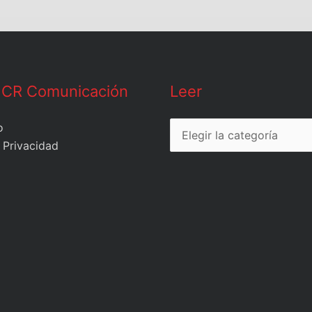
Leer
 CR Comunicación
Leer
o
 Privacidad