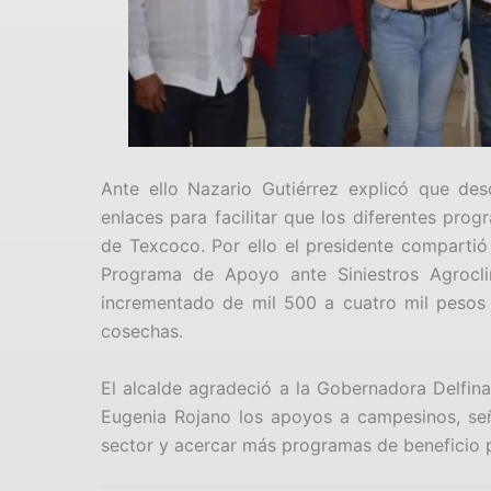
Ante ello Nazario Gutiérrez explicó que de
enlaces para facilitar que los diferentes pro
de Texcoco. Por ello el presidente compartió
Programa de Apoyo ante Siniestros Agrocl
incrementado de mil 500 a cuatro mil pesos 
cosechas.
El alcalde agradeció a la Gobernadora Delfin
Eugenia Rojano los apoyos a campesinos, señ
sector y acercar más programas de beneficio p