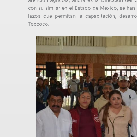
con su similar en el Estado de México, se han
lazos que permitan la capacitación, desar
Texcoco.