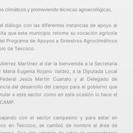
os climáticos y promoviendo técnicas agroecológicas.
 diálogo con las diferentes instancias de apoyo al
ta que este municipio retome su vocación agrícola
 del Programa de Apoyos a Siniestros Agroclimáticos
pio de Texcoco.
iérrez Martínez al dar la bienvenida a la Secretaria
María Eugenia Rojano Valdez, a la Diputada Local
Federal Jesús Martín Cuanalo y al Delegado de
ncia del desarrollo del campo para el gobierno que
ular a este sector como en esta ocasión lo hace el
ECAMP.
bajando con el sector campesino y para estar en
xico en Texcoco, se cambió de nombre al área de
l Campo. Con ello además de estar en concordancia