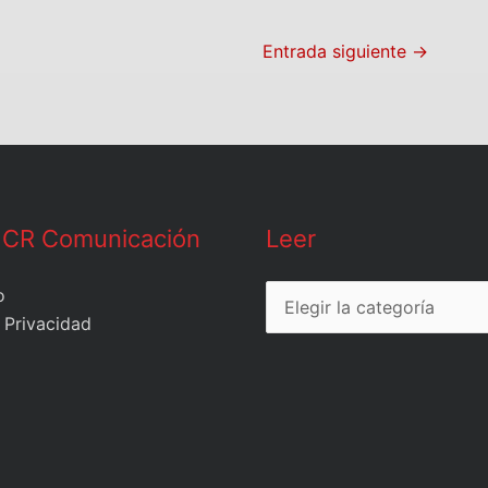
Entrada siguiente
→
Leer
 CR Comunicación
Leer
o
 Privacidad