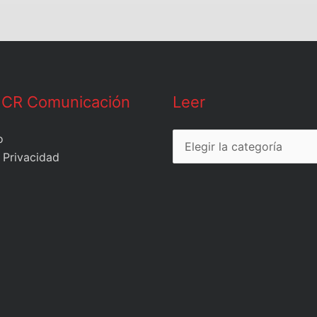
Leer
 CR Comunicación
Leer
o
 Privacidad