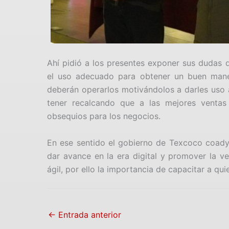
Ahí pidió a los presentes exponer sus dudas
el uso adecuado para obtener un buen manej
deberán operarlos motivándolos a darles uso a
tener recalcando que a las mejores ventas 
obsequios para los negocios.
En ese sentido el gobierno de Texcoco coady
dar avance en la era digital y promover la v
ágil, por ello la importancia de capacitar a qu
←
Entrada anterior