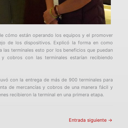
 de cómo están operando los equipos y el promover
o de los dispositivos. Explicó la forma en como
 las terminales esto por los beneficios que puedan
y cobros con las terminales estarían recibiendo
uvó con la entrega de más de 900 terminales para
enta de mercancías y cobros de una manera fácil y
ienes recibieron la terminal en una primera etapa.
Entrada siguiente
→