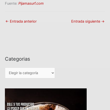
Fuente:
Pijamasurf.com
←
Entrada anterior
Entrada siguiente
→
Categorias
C
a
t
e
g
o
r
i