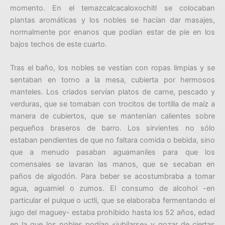
momento. En el temazcalcacaloxochitl se colocaban
plantas aromáticas y los nobles se hacían dar masajes,
normalmente por enanos que podían estar de pie en los
bajos techos de este cuarto.
Tras el baño, los nobles se vestían con ropas limpias y se
sentaban en torno a la mesa, cubierta por hermosos
manteles. Los criados servían platos de carne, pescado y
verduras, que se tomaban con trocitos de tortilla de maíz a
manera de cubiertos, que se mantenían calientes sobre
pequeños braseros de barro. Los sirvientes no sólo
estaban pendientes de que no faltara comida o bebida, sino
que a menudo pasaban aguamaniles para que los
comensales se lavaran las manos, que se secaban en
paños de algodón. Para beber se acostumbraba a tomar
agua, aguamiel o zumos. El consumo de alcohol -en
particular el pulque o uctli, que se elaboraba fermentando el
jugo del maguey- estaba prohibido hasta los 52 años, edad
en la que los nobles podían «jubilarse» y gozar de ciertas