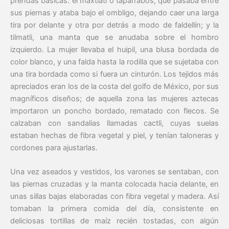
prendas básicas: el maxtlatl o taparrabos, que pasaba entre
sus piernas y ataba bajo el ombligo, dejando caer una larga
tira por delante y otra por detrás a modo de faldellín; y la
tilmatli, una manta que se anudaba sobre el hombro
izquierdo. La mujer llevaba el huipil, una blusa bordada de
color blanco, y una falda hasta la rodilla que se sujetaba con
una tira bordada como si fuera un cinturón. Los tejidos más
apreciados eran los de la costa del golfo de México, por sus
magníficos diseños; de aquella zona las mujeres aztecas
importaron un poncho bordado, rematado con flecos. Se
calzaban con sandalias llamadas cactli, cuyas suelas
estaban hechas de fibra vegetal y piel, y tenían taloneras y
cordones para ajustarlas.
Una vez aseados y vestidos, los varones se sentaban, con
las piernas cruzadas y la manta colocada hacia delante, en
unas sillas bajas elaboradas con fibra vegetal y madera. Así
tomaban la primera comida del día, consistente en
deliciosas tortillas de maíz recién tostadas, con algún