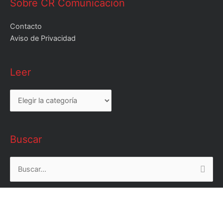
Sobre CR Comunicación
Contacto
Aviso de Privacidad
Leer
Leer
Buscar
Buscar
por: