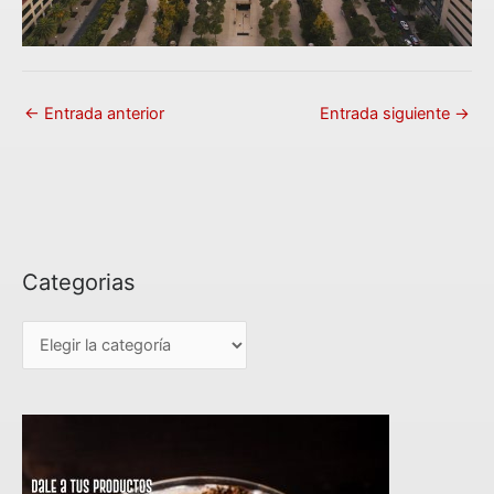
←
Entrada anterior
Entrada siguiente
→
Categorias
C
a
t
e
g
o
r