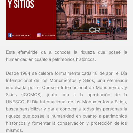
Este efeméride da a conocer la riqueza que posee la
humanidad en cuanto a patrimonios históricos.
Desde 1984 se celebra formalmente cada 18 de abril el Día
Internacional de los Monumentos y Sitios, una efeméride
impulsada por el Consejo Internacional de Monumentos y
Sitios (ICOMOS), junto con a la aprobación de la
UNESCO. El Día Internacional de los Monumentos y Sitios,
busca sensibilizar y dar a conocer a todas las personas la
riqueza que posee la humanidad en cuanto a patrimonios
históricos y fomentar la conservación y protección de los
mismos.