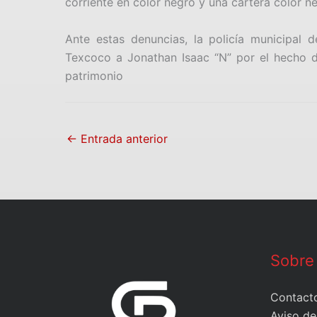
corriente en color negro y una cartera color ne
Ante estas denuncias, la policía municipal 
Texcoco a Jonathan Isaac “N” por el hecho d
patrimonio
←
Entrada anterior
Sobre
Contact
Aviso de